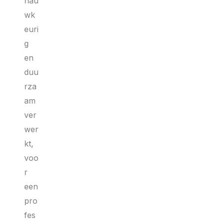
nau
wk
euri
g
en
duu
rza
am
ver
wer
kt,
voo
r
een
pro
fes