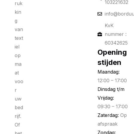
103221632
ruk
kin
info@borduu
g
KvK
van
nummer :
text
60342625
iel
Opening
op
stijden
ma
Maandag:
at
12:00 – 17:00
voo
Dinsdag t/m
r
Vrijdag:
uw
09:30 – 17:00
bed
Zaterdag:
Op
rijf.
afspraak
Of
Zondag:
het