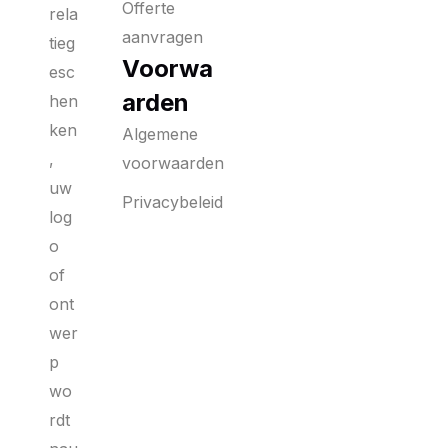
Offerte
rela
aanvragen
tieg
Voorwa
esc
arden
hen
ken
Algemene
,
voorwaarden
uw
Privacybeleid
log
o
of
ont
wer
p
wo
rdt