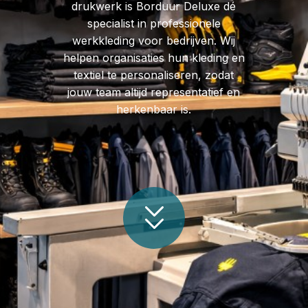
drukwerk is Borduur Deluxe dé
specialist in professionele
werkkleding voor bedrijven. Wij
helpen organisaties hun kleding en
textiel te personaliseren, zodat
jouw team altijd representatief en
herkenbaar is.