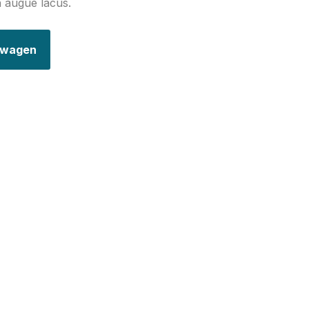
n augue lacus.
elwagen