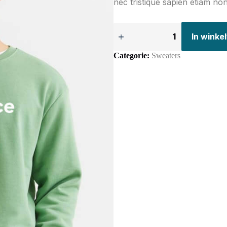
nec tristique sapien etiam no
In wink
Categorie:
Sweaters