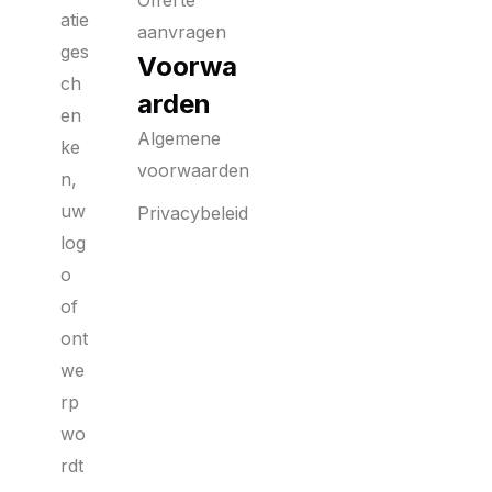
Offerte
atie
aanvragen
ges
Voorwa
ch
arden
en
Algemene
ke
voorwaarden
n,
uw
Privacybeleid
log
o
of
ont
we
rp
wo
rdt