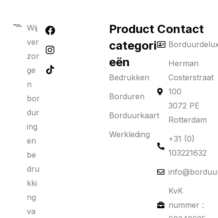
Product
Contact
Wij
ver
categori
Borduurdelu
zor
eën
Herman
ge
Bedrukken
Costerstraat
n
100
Borduren
bor
3072 PE
dur
Borduurkaart
Rotterdam
ing
Werkleding
+31 (0)
en
103221632
be
dru
info@borduur
kki
KvK
ng
nummer :
va