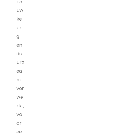
na
uw
ke
uri
g
en
du
urz
aa
m
ver
we
rkt,
vo
or
ee