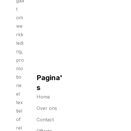
gaa
t
om
we
rkk
ledi
ng,
pro
mo
Pagina'
tio
ne
s
el
Home
tex
Over ons
tiel
of
Contact
rel