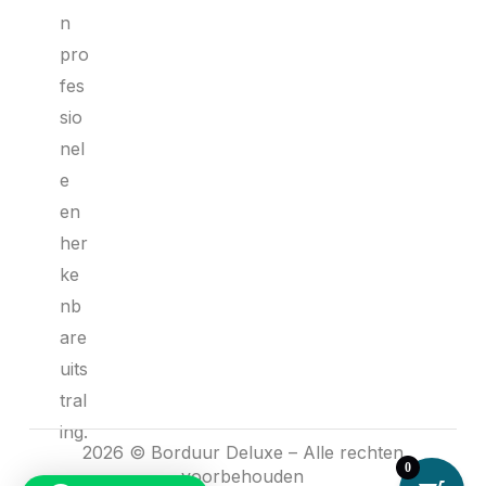
n
pro
fes
sio
nel
e
en
her
ke
nb
are
uits
tral
ing.
2026 © Borduur Deluxe – Alle rechten
0
voorbehouden