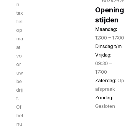
60342625
n
Opening
tex
stijden
tiel
Maandag:
op
12:00 – 17:00
ma
Dinsdag t/m
at
Vrijdag:
vo
09:30 –
or
17:00
uw
Zaterdag:
Op
be
afspraak
drij
Zondag:
f.
Gesloten
Of
het
nu