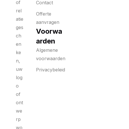
of
Contact
rel
Offerte
atie
aanvragen
ges
Voorwa
ch
arden
en
Algemene
ke
voorwaarden
n,
uw
Privacybeleid
log
o
of
ont
we
rp
wo