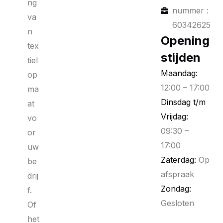
ng
nummer :
va
60342625
n
Opening
tex
stijden
tiel
Maandag:
op
12:00 – 17:00
ma
Dinsdag t/m
at
Vrijdag:
vo
09:30 –
or
17:00
uw
Zaterdag:
Op
be
afspraak
drij
Zondag:
f.
Gesloten
Of
het