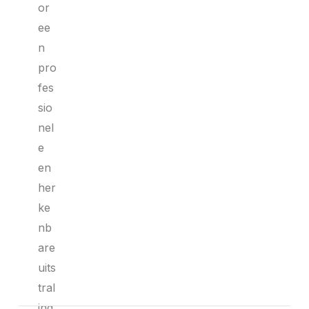
or
ee
n
pro
fes
sio
nel
e
en
her
ke
nb
are
uits
tral
ing.