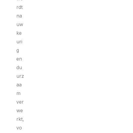
rdt
na
uw
ke
uri
g
en
du
urz
aa
m
ver
we
rkt,
vo