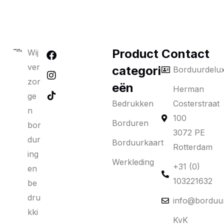
Product
Contact
Wij
ver
categori
Borduurdelu
zor
eën
Herman
ge
Bedrukken
Costerstraat
n
100
Borduren
bor
3072 PE
dur
Borduurkaart
Rotterdam
ing
Werkleding
+31 (0)
en
103221632
be
dru
info@borduur
kki
KvK