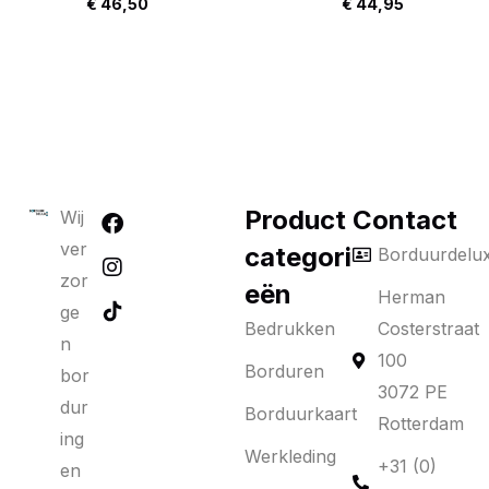
€
46,50
€
44,95
Product
Contact
Wij
ver
categori
Borduurdelu
zor
eën
Herman
ge
Bedrukken
Costerstraat
n
100
Borduren
bor
3072 PE
dur
Borduurkaart
Rotterdam
ing
Werkleding
+31 (0)
en