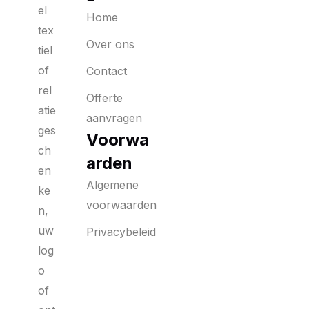
el
Home
tex
Over ons
tiel
of
Contact
rel
Offerte
atie
aanvragen
ges
Voorwa
ch
arden
en
Algemene
ke
voorwaarden
n,
uw
Privacybeleid
log
o
of