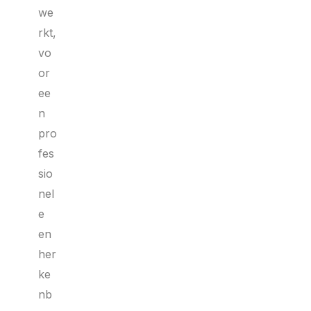
we
rkt,
vo
or
ee
n
pro
fes
sio
nel
e
en
her
ke
nb