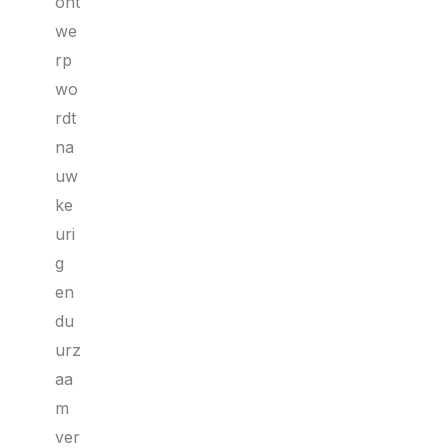
ont
we
rp
wo
rdt
na
uw
ke
uri
g
en
du
urz
aa
m
ver