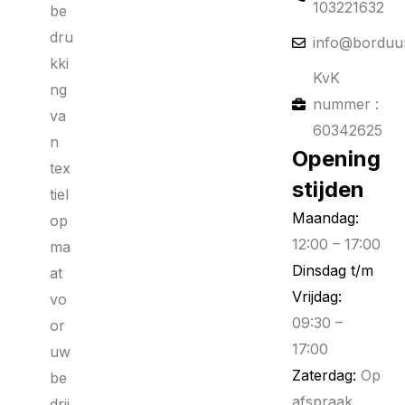
103221632
be
dru
info@borduur
kki
KvK
ng
nummer :
va
60342625
n
Opening
tex
stijden
tiel
Maandag:
op
12:00 – 17:00
ma
Dinsdag t/m
at
Vrijdag:
vo
09:30 –
or
17:00
uw
Zaterdag:
Op
be
afspraak
drij