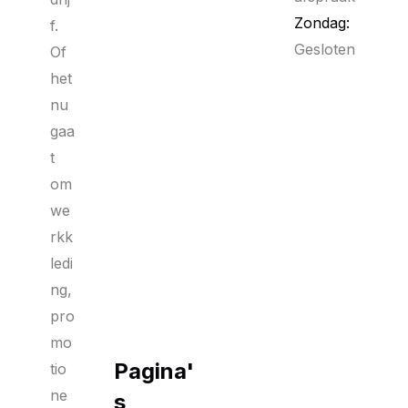
Zondag:
f.
Gesloten
Of
het
nu
gaa
t
om
we
rkk
ledi
ng,
pro
mo
Pagina'
tio
ne
s