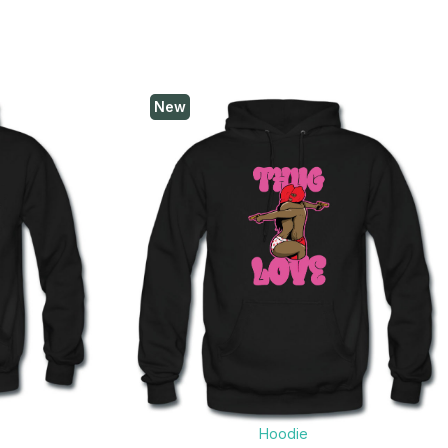
New
Hoodie