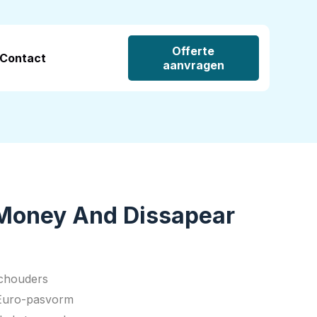
Offerte
Contact
aanvragen
Money And Dissapear
schouders
 Euro-pasvorm