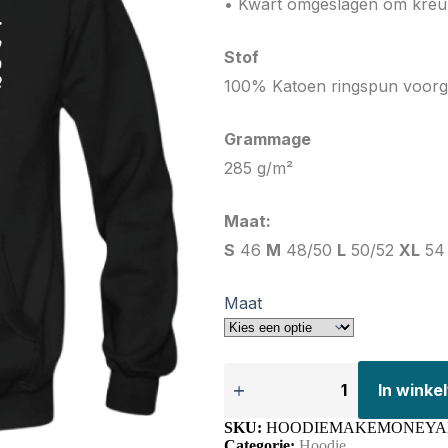
• Kwart omgeslagen om kreu
Stof
100% Katoen ringspun voorg
Grammage
285 g/m²
Maat:
S
46
M
48/50
L
50/52
XL
54
Maat
In wink
SKU:
HOODIEMAKEMONEYA
Categorie:
Hoodie