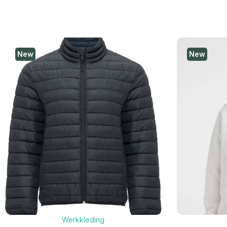
New
New
Werkkleding