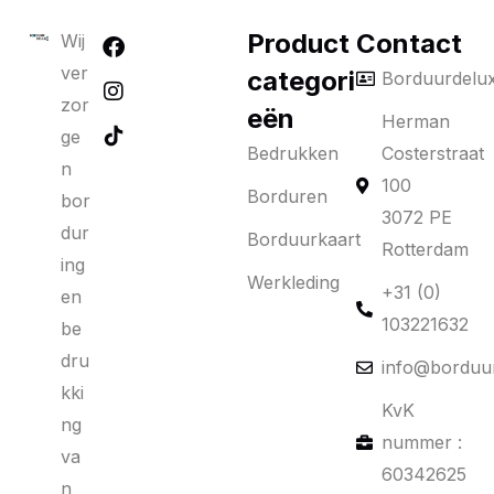
Product
Contact
Wij
ver
categori
Borduurdelu
zor
eën
Herman
ge
Bedrukken
Costerstraat
n
100
Borduren
bor
3072 PE
dur
Borduurkaart
Rotterdam
ing
Werkleding
+31 (0)
en
103221632
be
dru
info@borduur
kki
KvK
ng
nummer :
va
60342625
n