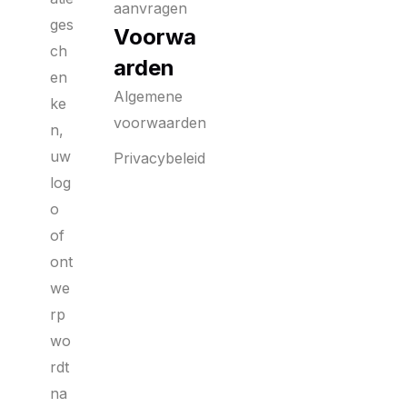
aanvragen
ges
Voorwa
ch
arden
en
Algemene
ke
voorwaarden
n,
uw
Privacybeleid
log
o
of
ont
we
rp
wo
rdt
na