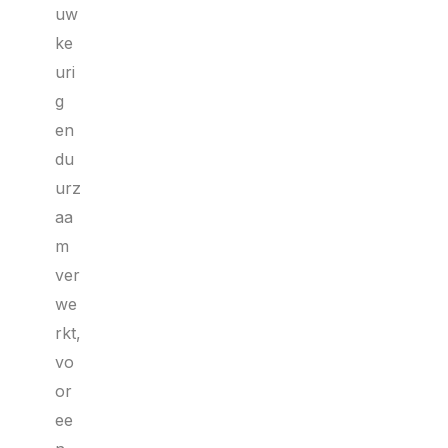
uw
ke
uri
g
en
du
urz
aa
m
ver
we
rkt,
vo
or
ee