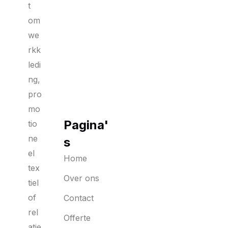
t
om
we
rkk
ledi
ng,
pro
mo
Pagina'
tio
ne
s
el
Home
tex
Over ons
tiel
of
Contact
rel
Offerte
atie