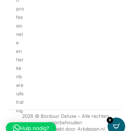
n
pro
fes
sio
nel
e
en
her
ke
nb
are
uits
tral
ing.
2026 © Borduur Deluxe – Alle rechten
0
voorbehouden
Hulp nodig?
Website gemaakt door
Arkdesign.nl