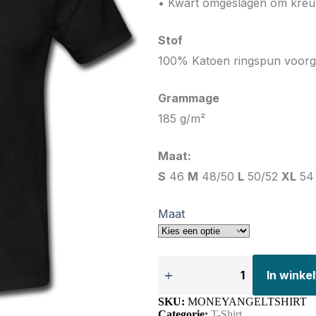
• Kwart omgeslagen om kreu
Stof
100% Katoen ringspun voorg
Grammage
185 g/m²
Maat:
S
46
M
48/50
L
50/52
XL
54
Maat
In wink
SKU:
MONEYANGELTSHIRT
Categorie:
T-Shirt