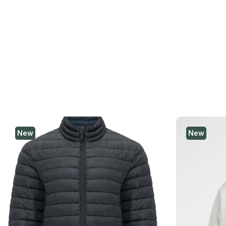
New
New