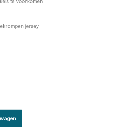
kels te voorkomen
ekrompen jersey
elwagen