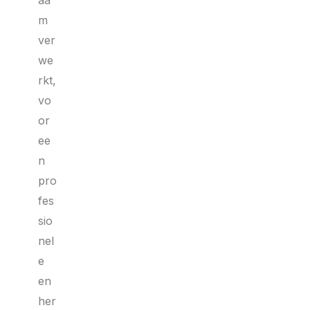
aa
m
ver
we
rkt,
vo
or
ee
n
pro
fes
sio
nel
e
en
her