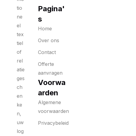
Pagina'
tio
ne
s
el
Home
tex
Over ons
tiel
of
Contact
rel
Offerte
atie
aanvragen
ges
Voorwa
ch
arden
en
Algemene
ke
voorwaarden
n,
uw
Privacybeleid
log