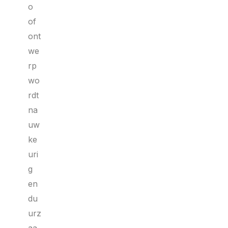
o
of
ont
we
rp
wo
rdt
na
uw
ke
uri
g
en
du
urz