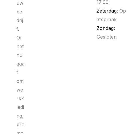
17:00
uw
Zaterdag:
Op
be
afspraak
drij
Zondag:
f.
Gesloten
Of
het
nu
gaa
t
om
we
rkk
ledi
ng,
pro
mo