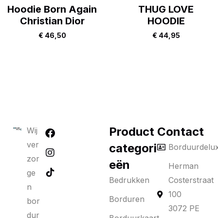
Hoodie Born Again
THUG LOVE
Christian Dior
HOODIE
€
46,50
€
44,95
Product
Contact
Wij
ver
categori
Borduurdelu
zor
eën
Herman
ge
Bedrukken
Costerstraat
n
100
Borduren
bor
3072 PE
dur