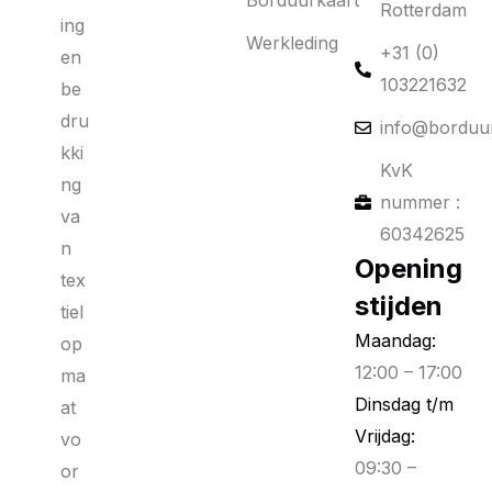
Borduurkaart
Rotterdam
ing
Werkleding
+31 (0)
en
103221632
be
dru
info@borduur
kki
KvK
ng
nummer :
va
60342625
n
Opening
tex
stijden
tiel
Maandag:
op
12:00 – 17:00
ma
Dinsdag t/m
at
Vrijdag:
vo
09:30 –
or