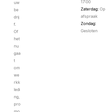
17:00
uw
Zaterdag:
Op
be
afspraak
drij
Zondag:
f.
Gesloten
Of
het
nu
gaa
t
om
we
rkk
ledi
ng,
pro
mo