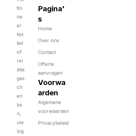
Pagina'
tio
ne
s
el
Home
tex
Over ons
tiel
of
Contact
rel
Offerte
atie
aanvragen
ges
Voorwa
ch
arden
en
Algemene
ke
voorwaarden
n,
uw
Privacybeleid
log