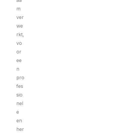
aa
m
ver
we
rkt,
vo
or
ee
n
pro
fes
sio
nel
e
en
her