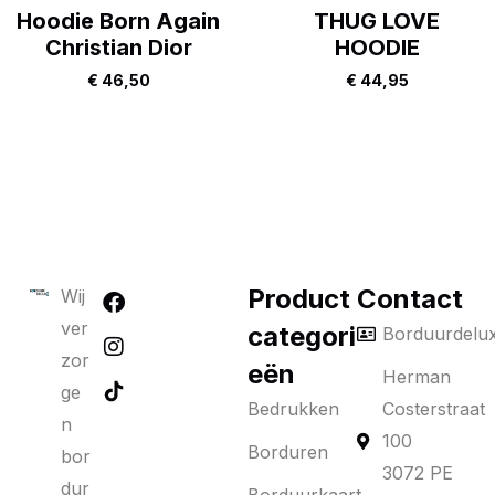
Hoodie Born Again
THUG LOVE
Christian Dior
HOODIE
€
46,50
€
44,95
Product
Contact
Wij
ver
categori
Borduurdelu
zor
eën
Herman
ge
Bedrukken
Costerstraat
n
100
Borduren
bor
3072 PE
dur