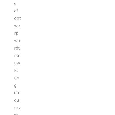
o
of
ont
we
rp
wo
rdt
na
uw
ke
uri
g
en
du
urz