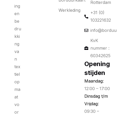
Borduurkaart
Rotterdam
ing
Werkleding
+31 (0)
en
103221632
be
dru
info@borduur
kki
KvK
ng
nummer :
va
60342625
n
Opening
tex
stijden
tiel
Maandag:
op
12:00 – 17:00
ma
Dinsdag t/m
at
Vrijdag:
vo
09:30 –
or