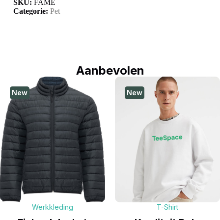
SKU:
FAME
Categorie:
Pet
Aanbevolen
New
New
Werkkleding
T-Shirt