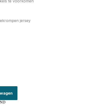
kels te voorkomen
ekrompen jersey
elwagen
AND