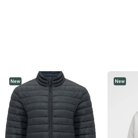
New
New