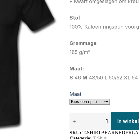
• Kwart omgeslagen om kreu
Stof
100% Katoen ringspun voorg
Grammage
185 g/m²
Maat:
S
46
M
48/50
L
50/52
XL
54
Maat
In wink
SKU:
T-SHIRTBEARNEDERL
Categorie:
T-Shirt