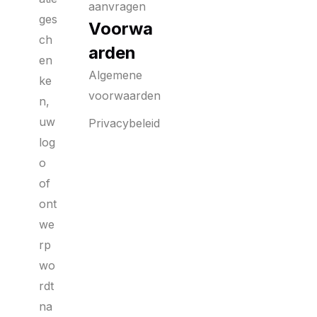
aanvragen
ges
Voorwa
ch
arden
en
Algemene
ke
voorwaarden
n,
uw
Privacybeleid
log
o
of
ont
we
rp
wo
rdt
na