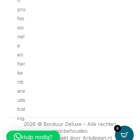
n
pro
fes
sio
nel
e
en
her
ke
nb
are
uits
tral
ing.
2026 © Borduur Deluxe – Alle rechten
0
voorbehouden
Hulp nodig?
Website gemaakt door
Arkdesign.nl