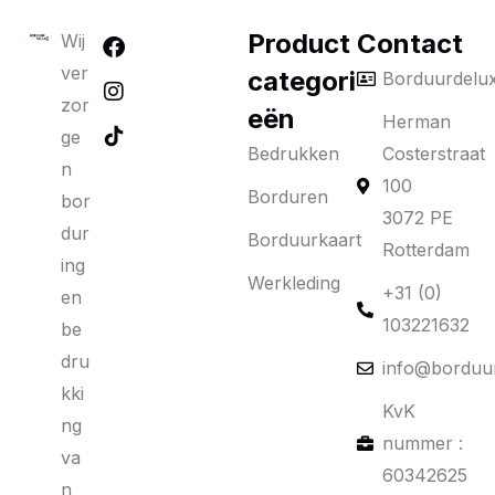
Product
Contact
Wij
ver
categori
Borduurdelu
zor
eën
Herman
ge
Bedrukken
Costerstraat
n
100
Borduren
bor
3072 PE
dur
Borduurkaart
Rotterdam
ing
Werkleding
+31 (0)
en
103221632
be
dru
info@borduur
kki
KvK
ng
nummer :
va
60342625
n