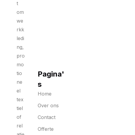
t
om
we
rkk
ledi
ng,
pro
mo
Pagina'
tio
ne
s
el
Home
tex
Over ons
tiel
of
Contact
rel
Offerte
atie