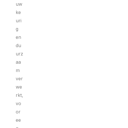
uw
ke
uri
g
en
du
urz
aa
m
ver
we
rkt,
vo
or
ee