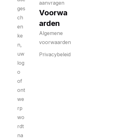
aanvragen
ges
Voorwa
ch
arden
en
Algemene
ke
voorwaarden
n,
uw
Privacybeleid
log
o
of
ont
we
rp
wo
rdt
na