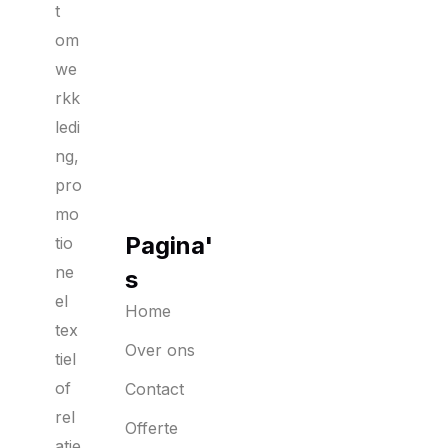
t
om
we
rkk
ledi
ng,
pro
mo
Pagina'
tio
ne
s
el
Home
tex
Over ons
tiel
of
Contact
rel
Offerte
atie