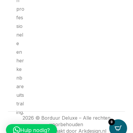
n
pro
fes
sio
nel
e
en
her
ke
nb
are
uits
tral
ing.
2026 © Borduur Deluxe – Alle rechten
0
voorbehouden
Hulp nodig?
Website gemaakt door
Arkdesign.nl