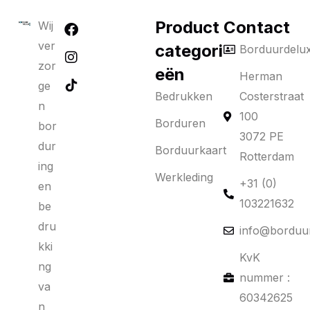
Product
Contact
Wij
ver
categori
Borduurdelu
zor
eën
Herman
ge
Bedrukken
Costerstraat
n
100
Borduren
bor
3072 PE
dur
Borduurkaart
Rotterdam
ing
Werkleding
+31 (0)
en
103221632
be
dru
info@borduur
kki
KvK
ng
nummer :
va
60342625
n